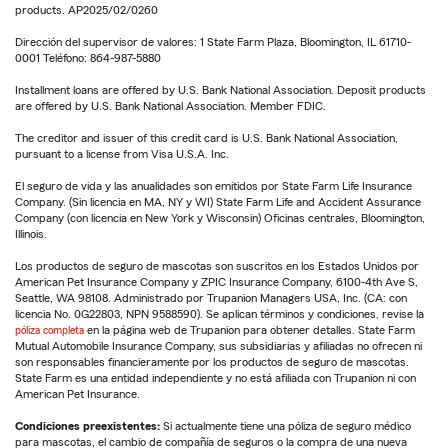
products. AP2025/02/0260
Dirección del supervisor de valores: 1 State Farm Plaza, Bloomington, IL 61710-
0001 Teléfono: 864-987-5880
Installment loans are offered by U.S. Bank National Association. Deposit products
are offered by U.S. Bank National Association. Member FDIC.
The creditor and issuer of this credit card is U.S. Bank National Association,
pursuant to a license from Visa U.S.A. Inc.
El seguro de vida y las anualidades son emitidos por State Farm Life Insurance
Company. (Sin licencia en MA, NY y WI) State Farm Life and Accident Assurance
Company (con licencia en New York y Wisconsin) Oficinas centrales, Bloomington,
Illinois.
Los productos de seguro de mascotas son suscritos en los Estados Unidos por
American Pet Insurance Company y ZPIC Insurance Company, 6100-4th Ave S,
Seattle, WA 98108. Administrado por Trupanion Managers USA, Inc. (CA: con
licencia No. 0G22803, NPN 9588590). Se aplican términos y condiciones, revise la
póliza completa
en la página web de Trupanion para obtener detalles. State Farm
Mutual Automobile Insurance Company, sus subsidiarias y afiliadas no ofrecen ni
son responsables financieramente por los productos de seguro de mascotas.
State Farm es una entidad independiente y no está afiliada con Trupanion ni con
American Pet Insurance.
Condiciones preexistentes:
Si actualmente tiene una póliza de seguro médico
para mascotas, el cambio de compañía de seguros o la compra de una nueva