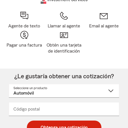
Agente de texto
Llamar al agente
Email al agente
Pagar una factura
Obtén una tarjeta
de identificación
¿Le gustaría obtener una cotización?
Seleccione un producto
Seleccione
un
nombre
de
producto
del
Código postal
Ingresa
Ingresa
_____
menú
un
un
desplegable
código
código
postal
postal
Obtenga una cotización