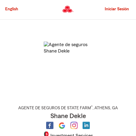
Pasar
al
English
Iniciar Sesión
contenido
principal
Comienzo
del
contenido
principal
®
AGENTE DE SEGUROS DE STATE FARM
,
ATHENS
, GA
Shane Dekle
Investment Services