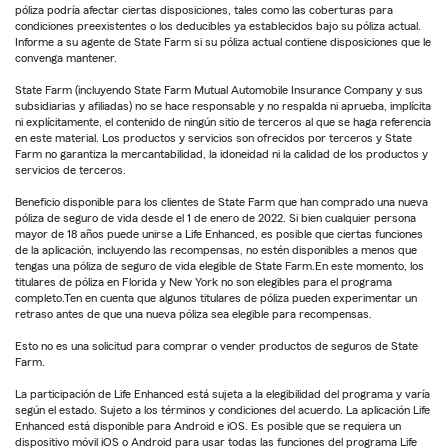
póliza podría afectar ciertas disposiciones, tales como las coberturas para
condiciones preexistentes o los deducibles ya establecidos bajo su póliza actual.
Informe a su agente de State Farm si su póliza actual contiene disposiciones que le
convenga mantener.
State Farm (incluyendo State Farm Mutual Automobile Insurance Company y sus
subsidiarias y afiliadas) no se hace responsable y no respalda ni aprueba, implícita
ni explícitamente, el contenido de ningún sitio de terceros al que se haga referencia
en este material. Los productos y servicios son ofrecidos por terceros y State
Farm no garantiza la mercantabilidad, la idoneidad ni la calidad de los productos y
servicios de terceros.
Beneficio disponible para los clientes de State Farm que han comprado una nueva
póliza de seguro de vida desde el 1 de enero de 2022. Si bien cualquier persona
mayor de 18 años puede unirse a Life Enhanced, es posible que ciertas funciones
de la aplicación, incluyendo las recompensas, no estén disponibles a menos que
tengas una póliza de seguro de vida elegible de State Farm.En este momento, los
titulares de póliza en Florida y New York no son elegibles para el programa
completo.Ten en cuenta que algunos titulares de póliza pueden experimentar un
retraso antes de que una nueva póliza sea elegible para recompensas.
Esto no es una solicitud para comprar o vender productos de seguros de State
Farm.
La participación de Life Enhanced está sujeta a la elegibilidad del programa y varía
según el estado. Sujeto a los términos y condiciones del acuerdo. La aplicación Life
Enhanced está disponible para Android e iOS. Es posible que se requiera un
dispositivo móvil iOS o Android para usar todas las funciones del programa Life