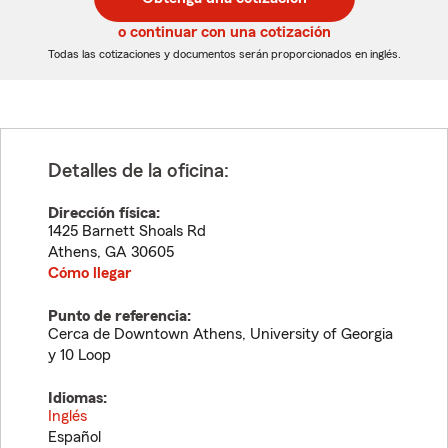
de
de
5
5
o continuar con una cotización
dígitos
dígitos
Todas las cotizaciones y documentos serán proporcionados en inglés.
Detalles de la oficina:
Dirección física:
1425 Barnett Shoals Rd
Athens
,
GA
30605
Cómo llegar
Punto de referencia:
Cerca de Downtown Athens, University of Georgia
y 10 Loop
Idiomas:
Inglés
Español